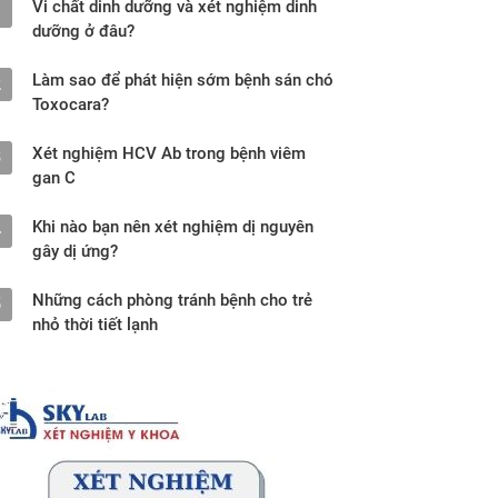
Vi chất dinh dưỡng và xét nghiệm dinh
1
dưỡng ở đâu?
Làm sao để phát hiện sớm bệnh sán chó
2
Toxocara?
Xét nghiệm HCV Ab trong bệnh viêm
3
gan C
Khi nào bạn nên xét nghiệm dị nguyên
4
gây dị ứng?
Những cách phòng tránh bệnh cho trẻ
5
nhỏ thời tiết lạnh