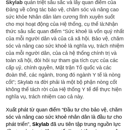
Skylab
quán triệt sâu sắc và lấy quan điểm của
Đảng về công tác bảo vệ, chăm sóc và nâng cao
sức khỏe Nhân dân làm cương lĩnh xuyên suốt
cho mọi hoạt động của Hệ thống, cụ thể là:Nhận
thức sâu sắc quan điểm “Sức khoẻ là vốn quý nhất
của mỗi người dân và của cả xã hội. Bảo vệ, chăm
sóc và nâng cao sức khoẻ là nghĩa vụ, trách nhiệm
của mỗi người dân, của cả hệ thống chính trị và
toàn xã hội, đòi hỏi sự tham gia tích cực của các
cấp uỷ, chính quyền, Mặt trận Tổ quốc và các
đoàn thể, các ngành, trong đó ngành Y tế là nòng
cốt”; Skylab ra đời phải là một bộ phận nòng cốt
không thể tách rời của Hệ thống Y tế để thực hiện
nghĩa vụ, trách nhiệm cao cả này.
Xuất phát từ quan điểm “Đầu tư cho bảo vệ, chăm
sóc và nâng cao sức khoẻ nhân dân là đầu tư cho
phát triển”,
Skylab
đã ưu tiên tập trung nguồn lực