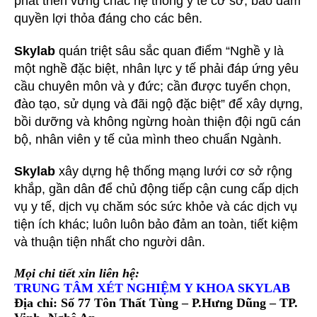
phát triển vững chắc hệ thống y tế cơ sở, bảo đảm
quyền lợi thỏa đáng cho các bên.
Skylab
quán triệt sâu sắc quan điểm “Nghề y là
một nghề đặc biệt, nhân lực y tế phải đáp ứng yêu
cầu chuyên môn và y đức; cần được tuyển chọn,
đào tạo, sử dụng và đãi ngộ đặc biệt” để xây dựng,
bồi dưỡng và không ngừng hoàn thiện đội ngũ cán
bộ, nhân viên y tế của mình theo chuẩn Ngành.
Skylab
xây dựng hệ thống mạng lưới cơ sở rộng
khắp, gần dân để chủ động tiếp cận cung cấp dịch
vụ y tế, dịch vụ chăm sóc sức khỏe và các dịch vụ
tiện ích khác; luôn luôn bảo đảm an toàn, tiết kiệm
và thuận tiện nhất cho người dân.
Mọi chi tiết xin liên hệ:
TRUNG TÂM XÉT NGHIỆM Y KHOA SKYLAB
Địa chỉ: Số 77 Tôn Thất Tùng – P.Hưng Dũng – TP.