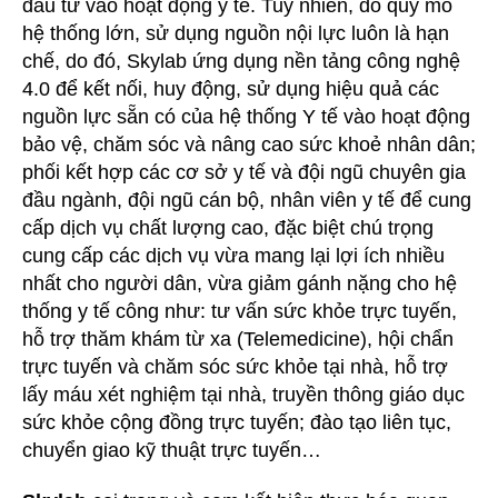
đầu tư vào hoạt động y tế. Tuy nhiên, do quy mô
hệ thống lớn, sử dụng nguồn nội lực luôn là hạn
chế, do đó, Skylab ứng dụng nền tảng công nghệ
4.0 để kết nối, huy động, sử dụng hiệu quả các
nguồn lực sẵn có của hệ thống Y tế vào hoạt động
bảo vệ, chăm sóc và nâng cao sức khoẻ nhân dân;
phối kết hợp các cơ sở y tế và đội ngũ chuyên gia
đầu ngành, đội ngũ cán bộ, nhân viên y tế để cung
cấp dịch vụ chất lượng cao, đặc biệt chú trọng
cung cấp các dịch vụ vừa mang lại lợi ích nhiều
nhất cho người dân, vừa giảm gánh nặng cho hệ
thống y tế công như: tư vấn sức khỏe trực tuyến,
hỗ trợ thăm khám từ xa (Telemedicine), hội chẩn
trực tuyến và chăm sóc sức khỏe tại nhà, hỗ trợ
lấy máu xét nghiệm tại nhà, truyền thông giáo dục
sức khỏe cộng đồng trực tuyến; đào tạo liên tục,
chuyển giao kỹ thuật trực tuyến…