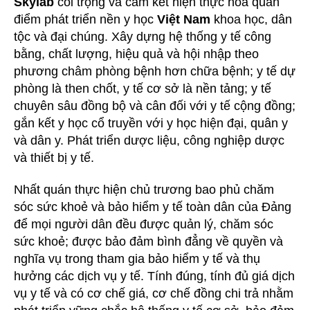
Skylab
coi trọng và cam kết hiện thực hóa quan
điểm phát triển nền y học
Việt Nam
khoa học, dân
tộc và đại chúng. Xây dựng hệ thống y tế công
bằng, chất lượng, hiệu quả và hội nhập theo
phương châm phòng bệnh hơn chữa bệnh; y tế dự
phòng là then chốt, y tế cơ sở là nền tảng; y tế
chuyên sâu đồng bộ và cân đối với y tế cộng đồng;
gắn kết y học cổ truyền với y học hiện đại, quân y
và dân y. Phát triển dược liệu, công nghiệp dược
và thiết bị y tế.
Nhất quán thực hiện chủ trương bao phủ chăm
sóc sức khoẻ và bảo hiểm y tế toàn dân của Đảng
để mọi người dân đều được quản lý, chăm sóc
sức khoẻ; được bảo đảm bình đẳng về quyền và
nghĩa vụ trong tham gia bảo hiểm y tế và thụ
hưởng các dịch vụ y tế. Tính đúng, tính đủ giá dịch
vụ y tế và có cơ chế giá, cơ chế đồng chi trả nhằm